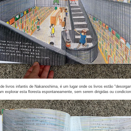
 livros infantis de Nakanoshima, é um lugar onde os livros estão "desorgan
am explorar esta floresta espontaneamente, sem serem dirigidas ou condicio