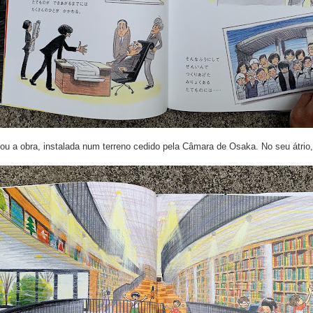
u a obra, instalada num terreno cedido pela Câmara de Osaka. No seu átrio,