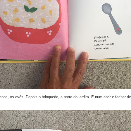
nos, os avós. Depois o brinquedo, a porta do jardim. E num abrir e fechar d