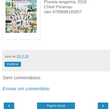
Planeta tangerina, 2018
Chloé Perarnau
isbn 9789898145857
sara
at
28.3.18
Partilhar
Sem comentários:
Enviar um comentário
‹
›
Página inicial