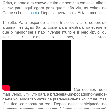
férias, a prateleira esteve de fim de semana em casa alheia
e traz para aqui agora para quem não viu, as voltas no
Carrossel do
cria cria
. Depois haverá mais. Está prometido.
1º volta: Para responder a este triplo convite, e depois de
alguma hesitação (tanta coisa para mostrar), pareceu-me
que o melhor seria não inventar muito e ir pelo óbvio, ou
seja, 3 dias, 3 filhos, 3 livros.
Comecemos pelo
mais velho, um livro para a prateleira-um-bocadinho-menos-
de-baixo, ainda tão vazia na prateleira-de-baixo virtual, mas
já a ficar composta na real. Depois desta participação no
carrossel, prometo aparecer por lá (tanta coisa para mostrar)