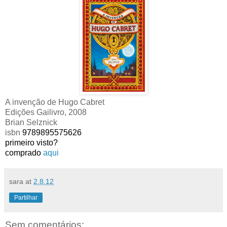
A invenção de Hugo Cabret
Edições Gailivro, 2008
Brian Selznick
isbn
9789895575626
primeiro visto?
comprado
aqui
sara
at
2.8.12
Partilhar
Sem comentários: