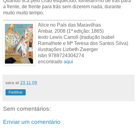
Quando fica pelo chão esquecido, folheiam-no de trás para
a frente, de frente para trás sem dizerem nada, durante
muito muito tempo.
............................................................................
Alice no País das Maravilhas
Ambar, 2008 (1ª edição: 1865)
texto
Lewis Carroll (
tradução
Isabel
Ramalhete e Mª Teresa dos Santos Silva)
ilustrações
Lizbeth Zwerger
isbn 9789724304274
encontrado
aqui
sara
at
23.11.09
Partilhar
Sem comentários:
Enviar um comentário