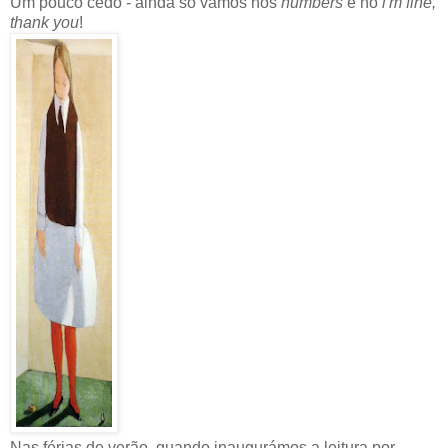
Um pouco cedo - ainda só vamos nos
numbers
e no
i'm fine,
thank you
!
Nas férias de verão, quando inaugurámos a leitura por