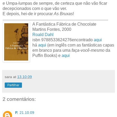
e Umpa-lumpas de sempre, de certeza que não vão ficar
decepcionados com o que vão ver.
E depois, hei-de ir procurar
As Bruxas
!
.....................................................................................................
A Fantástica Fábrica de Chocolate
Martins Fontes, 2000
Roald Dahl
isbn
9788533624276
encontrado
aqui
há
aqui
(em inglês com as fantásticas capas
em branco para uma
faça-você-mesmo
da
Puffin Books) e
aqui
sara
at
13.10.09
Partilhar
2 comentários:
P.
21.10.09