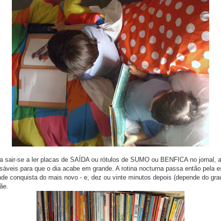
a sair-se a ler placas de SAÍDA ou rótulos de SUMO ou BENFICA no jornal, 
sáveis para que o dia acabe em grande. A rotina nocturna passa então pela es
de conquista do mais novo - e, dez ou vinte minutos depois (depende do grau
ãe.